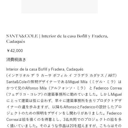
SANTA&COLE | Interior de la casa Bofill y Fradera,
Cadaqués
価
￥42,000
格
消費税抜き
Interior de la casa Bofill y Fradera, Cadaqués
(インテリオル デ ラ カーサ ボフィル イ フラデラ カダケス / ART）
Santa&Coleの照明デザイナーであるMiguel Mila（ミゲル・ミラ）は
かつて兄のAlfonso Mila（アルフォンソ・ミラ） と Federico Correa
(フェデリコ・コレア) の建築事務所に勤めていました。しかしMiguel
にとって建築は性に合わず、早々に建築事務所を去りプロダクトデザ
イナーの道を歩みますが、以降もAlfonsoとFedericoの設計したプロ
ジェクトのための照明をデザインをし関わりがありました。Federico
Correaは絵を描くのを得意とし、3名共同でのプロジェクトの絵を多
く描いていました。そのような作品は20を超えますが、こちらはその