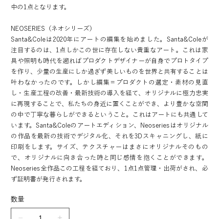
中の1点となります。
NEOSERIES（ネオシリーズ）
Santa&Coleは2020年にアートの編集を始めました。Santa&Coleが
注目するのは、1点しかこの世に存在しない貴重なアート。これは家
具や照明も時代を遡ればプロダクトデザイナーが自身でプロトタイプ
を作り、少量の生産にしか過ぎず美しいものを世界と共有することは
叶わなかったのです。しかし編集＝プロダクトの選定・素材の見直
し・生産工程の改善・最新技術の導入を経て、オリジナルに極力忠実
に再現することで、私たちの身近に置くことができ、より豊かな空間
の中で丁寧な暮らしができるということ。これはアートにも共通して
います。Santa&Coleのアートエディション、Neoseriesはオリジナル
の作品を最新の技術でデジタル化、それを3Dスキャニングし、紙に
印刷をします。サイズ、テクスチャーはまさにオリジナルそのもの
で、オリジナルに向き合った時と同じ感情を抱くことができます。
Neoseries全作品この工程を経ており、1点1点管理・出荷がされ、必
ず証明書が発行されます。
数量