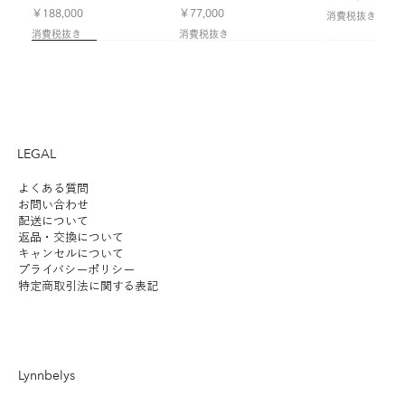
価格
価格
￥188,000
￥77,000
消費税抜き
消費税抜き
消費税抜き
NEW
NEW
NEW
Limited
NEW
NEW
NEW
LEGAL
よくある質問
お問い合わせ
配送について
返品・交換について
LYFA | FUTE TABLE 180
ILKW. | SNOWMAN 25
LYFA | PAN TABLE 190
SANTA&COLE | Colour
ANGLEPOISE | ORIGINAL
ILKW. | SNOWMAN 25
ILKW. | SNOWMAN 8
LYFA | MOSAIK
SANTA&COLE | Colour
ILKW. | BELLY
ANGLEPOISE 
KOICHI FUTA
SANTA&COLE |
キャンセルについて
プライバシーポリシー
PORTABLE
CEILING/WALL
Scheme Ⅲ
1227 DESK - 90 YEARS
PENDANT
PORTABLE SILVER
SIDEBYSIDE II
Scheme Ⅵ
PENDANT
1227 GIANT 
STUDIO | HAL
Scheme Ⅴ
価格
￥190,000
特定商取引法に関する表記
LIMITED EDITION RAW
価格
価格
価格
価格
価格
価格
価格
価格
価格
価格
価格
￥54,000
￥46,000
￥102,000
￥56,000
￥8,600
￥152,000
￥102,000
￥56,000
￥98,000
￥48,000
￥102,000
消費税抜き
在庫なし
消費税抜き
消費税抜き
消費税抜き
消費税抜き
消費税抜き
消費税抜き
消費税抜き
消費税抜き
消費税抜き
消費税抜き
消費税抜き
Lynnbelys