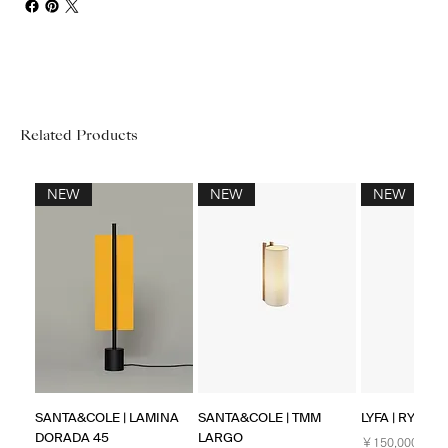
Related Products
NEW
NEW
NEW
SANTA&COLE | LAMINA
SANTA&COLE | TMM
LYFA | RYFF W
DORADA 45
LARGO
価格
￥150,000