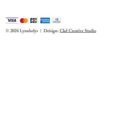
© 2024 Lynnbelys
Deisign:
Ckd Creative Studio
|