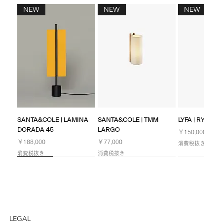
NEW
NEW
NEW
SANTA&COLE | LAMINA
SANTA&COLE | TMM
LYFA | RYFF W
DORADA 45
LARGO
価格
￥150,000
価格
価格
￥188,000
￥77,000
消費税抜き
消費税抜き
消費税抜き
NEW
NEW
NEW
Limited
NEW
NEW
NEW
LEGAL