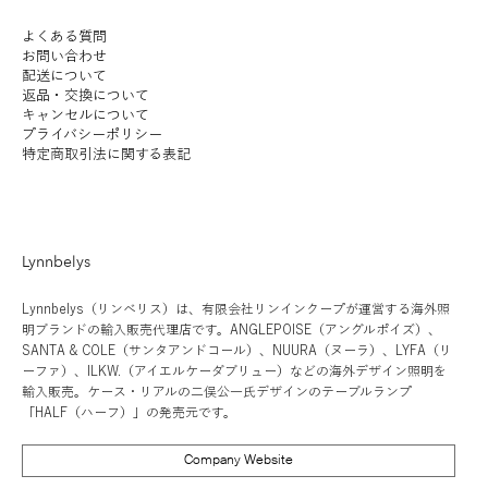
よくある質問
お問い合わせ
配送について
返品・交換について
LYFA | FUTE TABLE 180
ILKW. | SNOWMAN 25
LYFA | PAN TABLE 190
SANTA&COLE | Colour
ANGLEPOISE | ORIGINAL
ILKW. | SNOWMAN 25
ILKW. | SNOWMAN 8
LYFA | MOSAIK
SANTA&COLE | Colour
ILKW. | BELLY
ANGLEPOISE 
KOICHI FUTA
SANTA&COLE |
キャンセルについて
プライバシーポリシー
PORTABLE
CEILING/WALL
Scheme Ⅲ
1227 DESK - 90 YEARS
PENDANT
PORTABLE SILVER
SIDEBYSIDE II
Scheme Ⅵ
PENDANT
1227 GIANT 
STUDIO | HAL
Scheme Ⅴ
価格
￥190,000
特定商取引法に関する表記
LIMITED EDITION RAW
価格
価格
価格
価格
価格
価格
価格
価格
価格
価格
価格
￥54,000
￥46,000
￥102,000
￥56,000
￥8,600
￥152,000
￥102,000
￥56,000
￥98,000
￥48,000
￥102,000
消費税抜き
在庫なし
消費税抜き
消費税抜き
消費税抜き
消費税抜き
消費税抜き
消費税抜き
消費税抜き
消費税抜き
消費税抜き
消費税抜き
消費税抜き
Lynnbelys
Lynnbelys（リンベリス）は、有限会社リンインクープが運営する海外照
明ブランドの輸入販売代理店です。ANGLEPOISE（アングルポイズ）、
SANTA & COLE（サンタアンドコール）、NUURA（ヌーラ）、LYFA（リ
ーファ）、ILKW.（アイエルケーダブリュー）などの海外デザイン照明を
輸入販売。ケース・リアルの二俣公一氏デザインのテーブルランプ
「HALF（ハーフ）」の発売元です。
Company Website