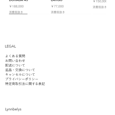
DORADA 45
LARGO
価格
￥150,000
価格
価格
￥188,000
￥77,000
消費税抜き
消費税抜き
消費税抜き
NEW
NEW
NEW
Limited
NEW
NEW
NEW
LEGAL
よくある質問
お問い合わせ
配送について
返品・交換について
LYFA | FUTE TABLE 180
ILKW. | SNOWMAN 25
LYFA | PAN TABLE 190
SANTA&COLE | Colour
ANGLEPOISE | ORIGINAL
ILKW. | SNOWMAN 25
ILKW. | SNOWMAN 8
LYFA | MOSAIK
SANTA&COLE | Colour
ILKW. | BELLY
ANGLEPOISE 
KOICHI FUTA
SANTA&COLE |
キャンセルについて
プライバシーポリシー
PORTABLE
CEILING/WALL
Scheme Ⅲ
1227 DESK - 90 YEARS
PENDANT
PORTABLE SILVER
SIDEBYSIDE II
Scheme Ⅵ
PENDANT
1227 GIANT 
STUDIO | HAL
Scheme Ⅴ
価格
￥190,000
特定商取引法に関する表記
LIMITED EDITION RAW
価格
価格
価格
価格
価格
価格
価格
価格
価格
価格
価格
￥54,000
￥46,000
￥102,000
￥56,000
￥8,600
￥152,000
￥102,000
￥56,000
￥98,000
￥48,000
￥102,000
消費税抜き
在庫なし
消費税抜き
消費税抜き
消費税抜き
消費税抜き
消費税抜き
消費税抜き
消費税抜き
消費税抜き
消費税抜き
消費税抜き
消費税抜き
Lynnbelys