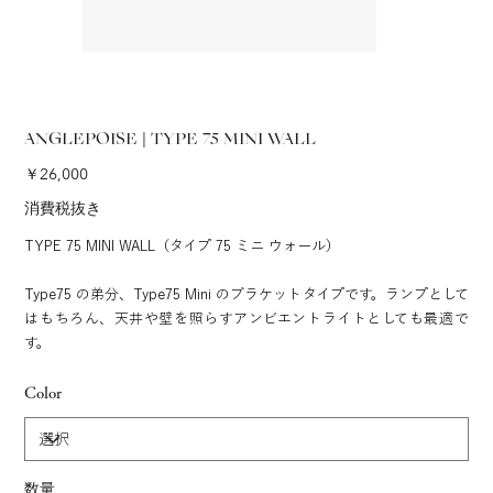
ANGLEPOISE | TYPE 75 MINI WALL
価
￥26,000
格
消費税抜き
TYPE 75 MINI WALL（タイプ 75 ミニ ウォール）
Type75 の弟分、Type75 Mini のブラケットタイプです。ランプとして
はもちろん、天井や壁を照らすアンビエントライトとしても最適で
す。
Color
数量