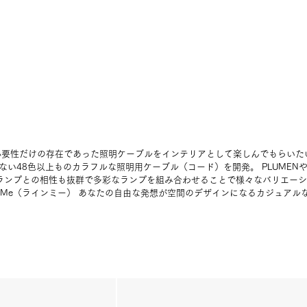
）は必要性だけの存在であった照明ケーブルをインテリアとして楽しんでもらいた
い48色以上ものカラフルな照明用ケーブル（コード）を開発。 PLUMEN
インランプとの相性も抜群で多彩なランプを組み合わせることで様々なバリエー
neMe（ラインミー） あなたの自由な発想が空間のデザインになるカジュアル