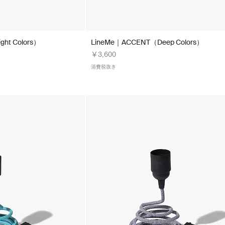
ht Colors）
LineMe｜ACCENT（Deep Colors）
価格
￥3,600
消費税抜き