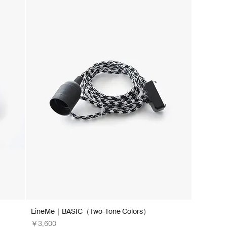
LineMe｜BASIC（Two-Tone Colors）
価格
￥3,600