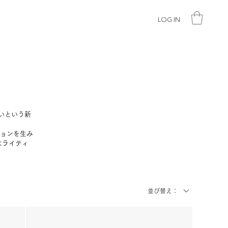
LOG IN
いという新
や
ションを生み
なライティ
並び替え：