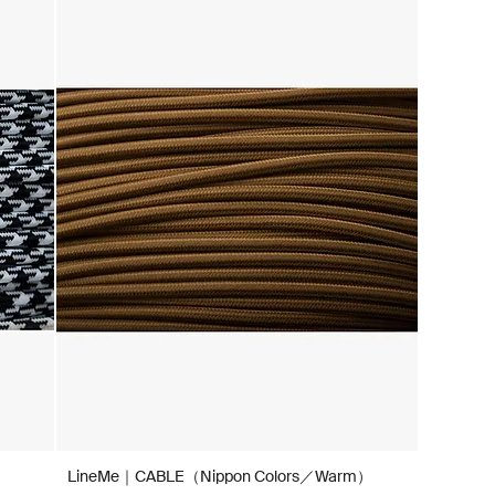
LineMe｜CABLE（Nippon Colors／Warm）