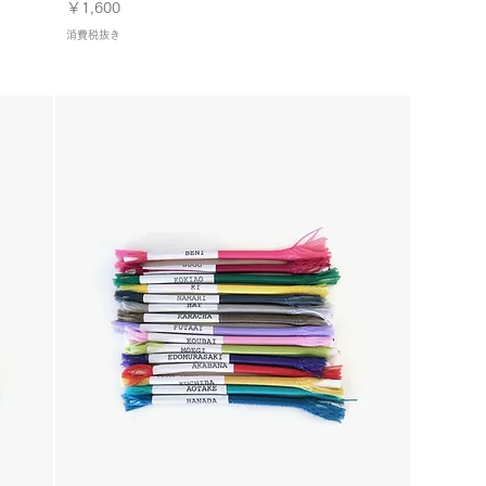
価格
￥1,600
消費税抜き