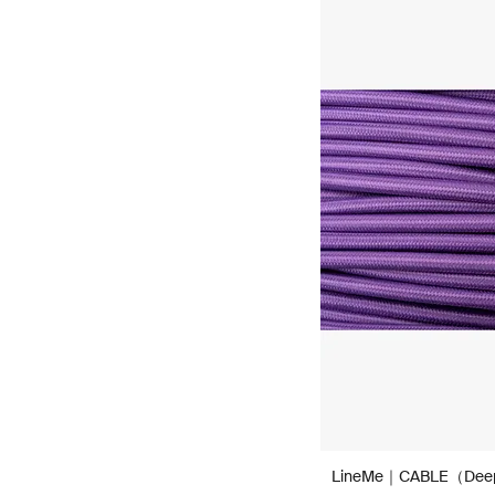
Sour Yellow｜L-A-18
Sour Yellow｜L-B-18
Sour Yellow｜L-W-18
Sulfur Yellow｜Color04
Sulfur Yellow｜L-B-04
Suou 蘇芳｜Color50
Traffic Red｜Color02
Traffic Red｜L-A-02
White
Yamabuki｜Color19
Yamabuki｜L-B-19
Yellow Gold ｜ L-B-20
Yellow Gold｜L-A-20
二藍 FUTAAI｜L-N-54
唐茶 KARACHA｜L-N-62
朽葉 KUTIBA｜L-N-61
栗皮（光沢）／KURIKAWA｜L-
N-68
江戸紫 EDOMURASAKI｜L-N-
LineMe｜CABLE（Deep
55