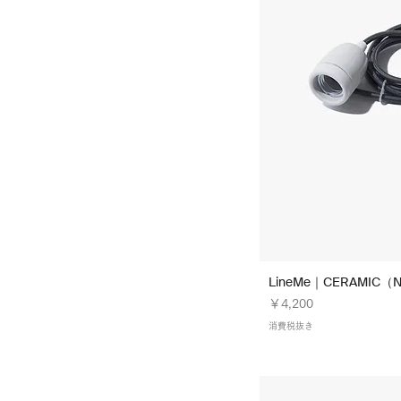
Peppermint Green | L-B-16
Peppermint Green｜L-A-16
Red × White HERRINGBONE ｜
L-B-99
Red × White （Herringbone）
｜L-A-99
Red × White（Herringbone）
｜Color99
Red × White（Herringbone）
｜L-W-99
Rouge Pink ｜ L-B-15
Rouge Pink｜Color15
Rouge Pink｜L-A-15
Shakudoh 赤銅｜Color69
Shiny Pink｜Color03
LineMe｜CERAMIC（Ni
Shiny Pink｜L-B-03
価格
￥4,200
Shiny Pink｜L-W-03
消費税抜き
Smoke White｜Color25
Solid Black｜Color01
Sour Yellow｜Color18