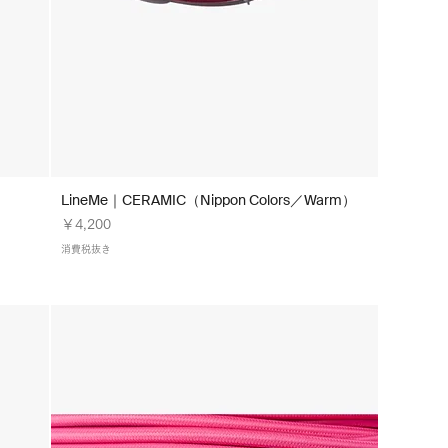
LineMe｜CERAMIC（Nippon Colors／Warm）
価格
￥4,200
消費税抜き