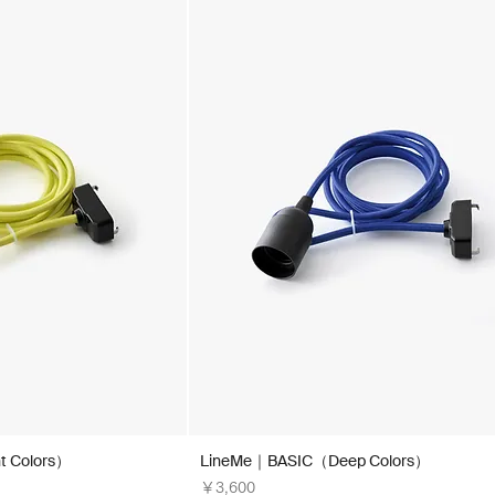
t Colors）
LineMe｜BASIC（Deep Colors）
価格
￥3,600