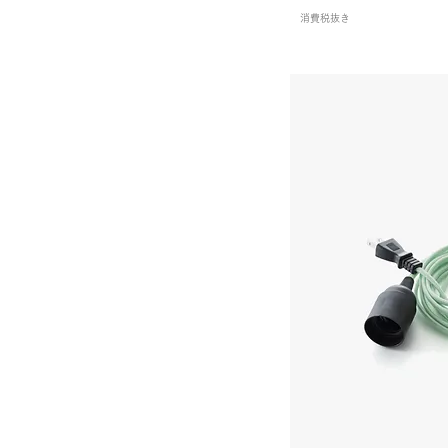
Black × White (Dot) ｜ L-B-96
消費税抜き
Black × White (Houndstooth)
｜ L-B-94
Black × White
（Houndstooth）｜ L-A-94
Black × White（Dot）｜
Color96
Black × White（Herringbone）
｜Color98
Black × White（Herringbone）
｜L-W-98
Black × White（Houndstooth）
｜Color94
Blue × White (Dot) ｜ L-B-95
Blue × White （Dot）｜L-A-95
Blue × White（Dot）｜Color95
Bright Orange｜Color11
Bright Orange｜L-A-11
Bright Orange｜L-B-11
Cassis Red｜L-W-23
Clear Blue｜Color24