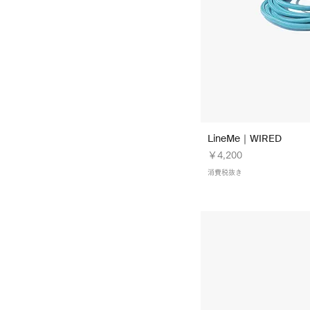
Kutiba 朽葉｜Color61
Lavender Purple ｜ L-B-08
Lavender Purple｜Color08
Lavender Purple｜L-A-08
Leaf Green｜Color05
Leaf Green｜L-A-05
Leaf Green｜L-B-05
Marine Blue ｜ L-B-07
Marine Blue｜Color07
LineMe｜WIRED
価格
￥4,200
Mocha Brown ｜ L-B-13
Mocha Brown｜Color13
消費税抜き
Mocha Brown｜L-A-13
Moegi 萌黄｜Color57
Namari 鉛｜Color63
Olive Brown ｜ L-B-09
Pebble Grey｜Color22
Pebble Grey｜L-W-22
Pepermint Green｜Color16
Pepermint Green｜L-W-16