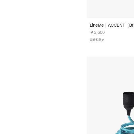
Clear Blue｜L-A-24
Clear Blue｜L-B-24
Clear Blue｜L-W-24
Deep Red ｜ L-B-21
LineMe｜ACCENT（Brig
Deep Red｜Color21
価格
￥3,600
Edomurasaki 江戸紫｜Color55
消費税抜き
Forest Green ｜ L-B-17
Forest Green｜Color17
Forest Green｜L-A-17
Futaai 二藍｜Color54
Hachimitsu 蜂蜜（光沢）｜
Color66
Hanada 縹｜Color56
Karacha 唐茶｜Color62
Keshisumi 消炭（光沢）｜
Color70
Ki 黄｜Color60
Koubai 紅梅｜Color51
Kurikawa 栗皮（光沢）｜
Color68