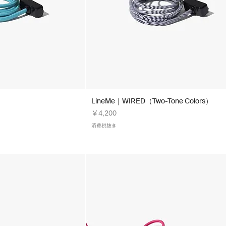
LineMe｜WIRED（Two-Tone Colors）
価格
￥4,200
消費税抜き