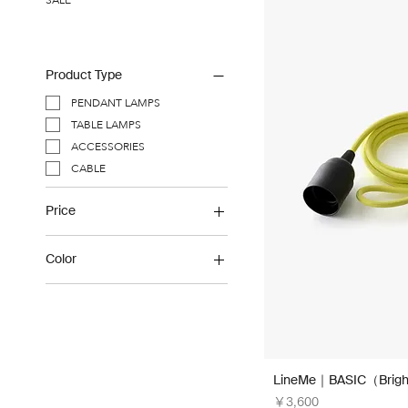
SALE
Product Type
PENDANT LAMPS
TABLE LAMPS
ACCESSORIES
CABLE
Price
Color
￥150
￥4,200
Akabana 赤花｜Color52
Alpine White｜Color14
Aotake 青竹｜Color58
Beni 紅｜Color53
Biwa 琵琶（光沢）｜Color67
LineMe｜BASIC（Brigh
Black
価格
￥3,600