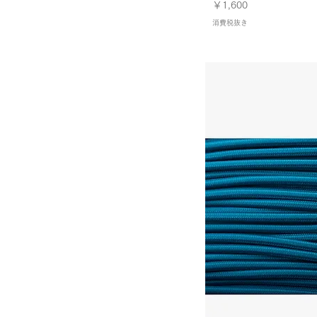
価格
￥1,600
消炭（光沢）／KESHISUMI｜L-
消費税抜き
N-70
濃青 KOKIAO｜L-N-59
琵琶（光沢）／BIWA｜L-N-67
紅 BENI｜L-N-53
紅梅 KOUBAI｜L-N-51
縹 HANADA｜L-N-56
萌黄 MOEGI｜L-N-57
薄香（光沢）／USUKOH｜L-N-
65
蘇芳 SUOU｜L-N-50
蜂蜜（光沢）／HACHIMITSU｜
L-N-66
赤花 AKABANA｜L-N-52
赤銅（光沢）／SHAKUDOH｜
L-N-69
鉛 NAMARI｜L-N-63
青竹 AOTAKE｜L-N-58
黄 KI｜L-N-60