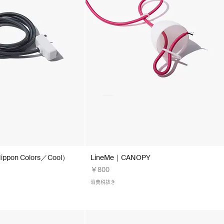
ppon Colors／Cool）
LineMe｜CANOPY
価格
￥800
消費税抜き