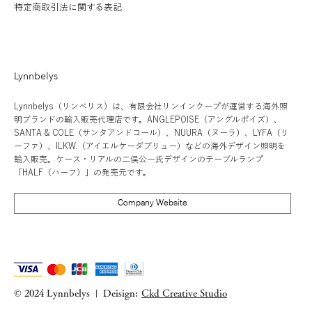
特定商取引法に関する表記
LIMITED EDITION RAW
価格
価格
価格
価格
価格
価格
価格
価格
価格
価格
価格
￥54,000
￥46,000
￥102,000
￥56,000
￥8,600
￥152,000
￥102,000
￥56,000
￥98,000
￥48,000
￥102,000
消費税抜き
在庫なし
消費税抜き
消費税抜き
消費税抜き
消費税抜き
消費税抜き
消費税抜き
消費税抜き
消費税抜き
消費税抜き
消費税抜き
消費税抜き
Lynnbelys
Lynnbelys（リンベリス）は、有限会社リンインクープが運営する海外照
明ブランドの輸入販売代理店です。ANGLEPOISE（アングルポイズ）、
SANTA & COLE（サンタアンドコール）、NUURA（ヌーラ）、LYFA（リ
ーファ）、ILKW.（アイエルケーダブリュー）などの海外デザイン照明を
輸入販売。ケース・リアルの二俣公一氏デザインのテーブルランプ
「HALF（ハーフ）」の発売元です。
Company Website
© 2024 Lynnbelys
Deisign:
Ckd Creative Studio
|