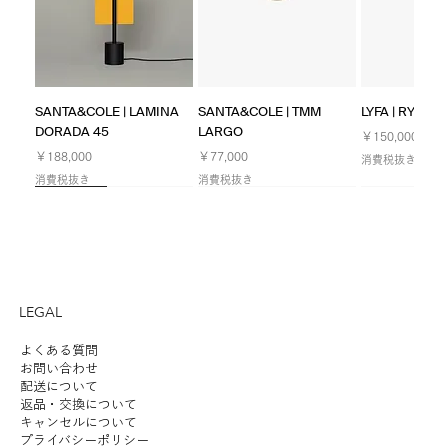
SANTA&COLE | LAMINA
SANTA&COLE | TMM
LYFA | RYFF W
DORADA 45
LARGO
価格
￥150,000
価格
価格
￥188,000
￥77,000
消費税抜き
消費税抜き
消費税抜き
NEW
NEW
NEW
Limited
NEW
NEW
NEW
LEGAL
よくある質問
お問い合わせ
配送について
返品・交換について
LYFA | FUTE TABLE 180
ILKW. | SNOWMAN 25
LYFA | PAN TABLE 190
SANTA&COLE | Colour
ANGLEPOISE | ORIGINAL
ILKW. | SNOWMAN 25
ILKW. | SNOWMAN 8
LYFA | MOSAIK
SANTA&COLE | Colour
ILKW. | BELLY
ANGLEPOISE 
KOICHI FUTA
SANTA&COLE |
キャンセルについて
プライバシーポリシー
PORTABLE
CEILING/WALL
Scheme Ⅲ
1227 DESK - 90 YEARS
PENDANT
PORTABLE SILVER
SIDEBYSIDE II
Scheme Ⅵ
PENDANT
1227 GIANT 
STUDIO | HAL
Scheme Ⅴ
価格
￥190,000