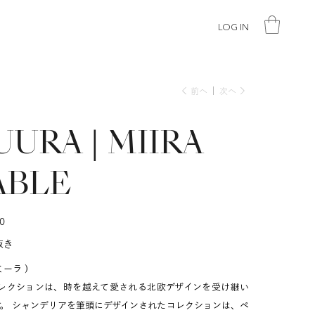
LOG IN
前へ
次へ
UURA | MIIRA
ABLE
0
抜き
(ミーラ )
Aコレクションは、時を越えて愛される北欧デザインを受け継い
。 シャンデリアを筆頭にデザインされたコレクションは、ペ