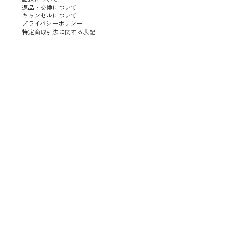
返品・交換について
キャンセルについて
プライバシーポリシー
特定商取引法に関する表記
イックビュー
イックビュー
クイックビュー
クイックビュー
N 25 CEILING/WALL
MATA STUDIO | HALF
ILKW. | SNOWMAN 8 PORTABLE SILVER
SANTA&COLE | Colour Scheme Ⅲ
価格
価格
￥8,600
￥102,000
消費税抜き
消費税抜き