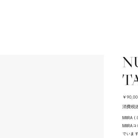
N
T
価
￥90,00
格
消費税
MIIRA 
MIIR
でいます