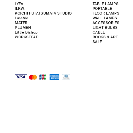
LYFA
TABLE LAMPS
ILKW.
PORTABLE
KOICHI FUTATSUMATA STUDIO
FLOOR LAMPS
LineMe
WALL LAMPS
MATER
ACCESSORIES
PLUMEN
LIGHT BULBS
Little Bishop
CABLE
WORKSTEAD
BOOKS & ART
SALE
クイックビュー
クイックビュー
クイックビュー
ク
ク
ILKW. | BELLY 30 PENDANT
LYFA | MOSAIK SIDEBYSIDE II
ANGLEPOISE | ORIGINAL 1227 DESK - 90
ILKW. | SNOWMA
KOICHI FUTATSU
YEARS LIMITED EDITION RAW
価格
価格
価格
価格
￥56,000
￥152,000
￥46,000
￥48,000
在庫なし
消費税抜き
消費税抜き
消費税抜き
消費税抜き