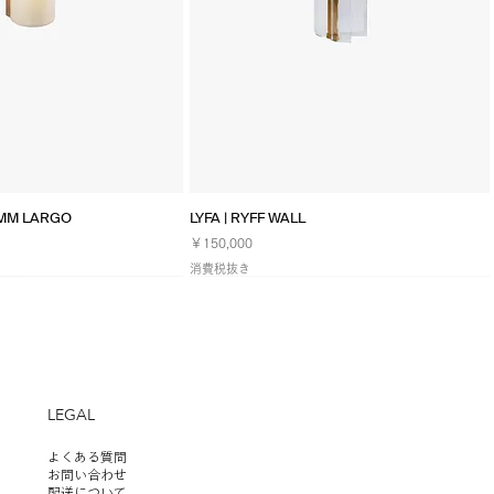
イックビュー
クイックビュー
TMM LARGO
LYFA | RYFF WALL
価格
￥150,000
消費税抜き
NEW
LEGAL
よくある質問
お問い合わせ
配送について