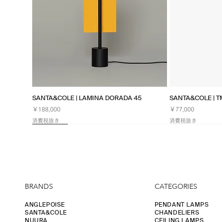
クイックビュー
ク
SANTA&COLE | LAMINA DORADA 45
SANTA&COLE | 
価格
価格
￥188,000
￥77,000
消費税抜き
消費税抜き
NEW
Limited
NEW
BRANDS
CATEGORIES
ANGLEPOISE
PENDANT LAMPS
SANTA&COLE
CHANDELIERS
NUURA
CEILING LAMPS