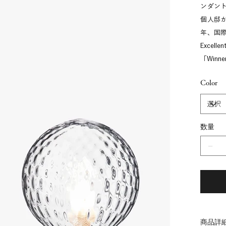
ンダン
個人邸か
年、国際的
Excell
「Win
Color
数量
商品詳