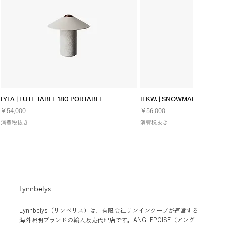
クイックビュー
クイックビ
LYFA | FUTE TABLE 180 PORTABLE
ILKW. | SNOWMAN 25 PEN
価格
価格
￥54,000
￥56,000
消費税抜き
消費税抜き
NEW
Lynnbelys
Lynnbelys（リンベリス）は、有限会社リンインクープが運営する
海外照明ブランドの輸入販売代理店です。ANGLEPOISE（アング