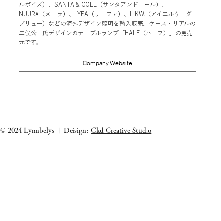
ルポイズ）、SANTA & COLE（サンタアンドコール）、
NUURA（ヌーラ）、LYFA（リーファ）、ILKW.（アイエルケーダ
ブリュー）などの海外デザイン照明を輸入販売。ケース・リアルの
二俣公一氏デザインのテーブルランプ「HALF（ハーフ）」の発売
元です。
Company Website
クイックビュー
クイックビュー
クイックビ
クイックビ
ANGLEPOISE | ORIGINAL 1227 GIANT
SANTA&COLE | Colour Scheme Ⅵ
LYFA | PAN TABLE 190
SANTA&COLE | Colour Sch
PENDANT
価格
価格
価格
￥102,000
￥190,000
￥102,000
価格
￥98,000
消費税抜き
消費税抜き
消費税抜き
消費税抜き
© 2024 Lynnbelys
Deisign:
Ckd Creative Studio
|