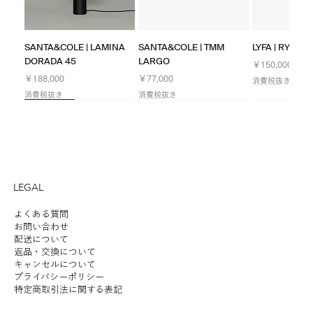
SANTA&COLE | LAMINA
SANTA&COLE | TMM
LYFA | RYFF W
DORADA 45
LARGO
価格
￥150,000
価格
価格
￥188,000
￥77,000
消費税抜き
消費税抜き
消費税抜き
NEW
NEW
NEW
Limited
NEW
NEW
NEW
LEGAL
よくある質問
お問い合わせ
配送について
返品・交換について
LYFA | FUTE TABLE 180
ILKW. | SNOWMAN 25
LYFA | PAN TABLE 190
SANTA&COLE | Colour
ANGLEPOISE | ORIGINAL
ILKW. | SNOWMAN 25
ILKW. | SNOWMAN 8
LYFA | MOSAIK
SANTA&COLE | Colour
ILKW. | BELLY
ANGLEPOISE 
KOICHI FUTA
SANTA&COLE |
キャンセルについて
プライバシーポリシー
PORTABLE
CEILING/WALL
Scheme Ⅲ
1227 DESK - 90 YEARS
PENDANT
PORTABLE SILVER
SIDEBYSIDE II
Scheme Ⅵ
PENDANT
1227 GIANT 
STUDIO | HAL
Scheme Ⅴ
価格
￥190,000
特定商取引法に関する表記
LIMITED EDITION RAW
価格
価格
価格
価格
価格
価格
価格
価格
価格
価格
価格
￥54,000
￥46,000
￥102,000
￥56,000
￥8,600
￥152,000
￥102,000
￥56,000
￥98,000
￥48,000
￥102,000
消費税抜き
在庫なし
消費税抜き
消費税抜き
消費税抜き
消費税抜き
消費税抜き
消費税抜き
消費税抜き
消費税抜き
消費税抜き
消費税抜き
消費税抜き