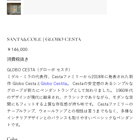
SANTA&COLE | GLOBO CESTA
価
￥146,000
格
消費税抜き
GLOBO CESTA（グローボ セスタ）
ミゲル・ミラの代表作、Cestaファミリーから2018年に発表された新
作 Globo Cestaと
Globo Cestita
。 Cestaの安定感のあるシンプルな
グローブが新たにペンダントランプとして加わりました。 1960年代
のデザインが現代に継承され、クラシックでありながら、モダンな空
間にもフィットする上質な存在感が持ち味です。 Cestaファミリーの
テーブルランプ、ウォールランプとの相性は言うまでもなく、多様な
インテリアデザインとのバランスも取りやすいベーシックなペンダン
トです。
Color