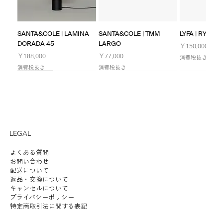
SANTA&COLE | LAMINA
SANTA&COLE | TMM
LYFA | RYFF W
DORADA 45
LARGO
価格
￥150,000
価格
価格
￥188,000
￥77,000
消費税抜き
消費税抜き
消費税抜き
NEW
NEW
NEW
Limited
NEW
NEW
NEW
LEGAL
よくある質問
お問い合わせ
配送について
返品・交換について
LYFA | FUTE TABLE 180
ILKW. | SNOWMAN 25
LYFA | PAN TABLE 190
SANTA&COLE | Colour
ANGLEPOISE | ORIGINAL
ILKW. | SNOWMAN 25
ILKW. | SNOWMAN 8
LYFA | MOSAIK
SANTA&COLE | Colour
ILKW. | BELLY
ANGLEPOISE 
KOICHI FUTA
SANTA&COLE |
キャンセルについて
プライバシーポリシー
PORTABLE
CEILING/WALL
Scheme Ⅲ
1227 DESK - 90 YEARS
PENDANT
PORTABLE SILVER
SIDEBYSIDE II
Scheme Ⅵ
PENDANT
1227 GIANT 
STUDIO | HAL
Scheme Ⅴ
価格
￥190,000
特定商取引法に関する表記
LIMITED EDITION RAW
価格
価格
価格
価格
価格
価格
価格
価格
価格
価格
価格
￥54,000
￥46,000
￥102,000
￥56,000
￥8,600
￥152,000
￥102,000
￥56,000
￥98,000
￥48,000
￥102,000
消費税抜き
在庫なし
消費税抜き
消費税抜き
消費税抜き
消費税抜き
消費税抜き
消費税抜き
消費税抜き
消費税抜き
消費税抜き
消費税抜き
消費税抜き