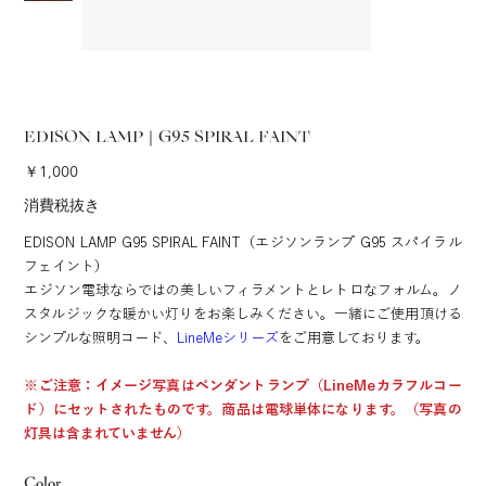
EDISON LAMP｜G95 SPIRAL FAINT
価
￥1,000
格
消費税抜き
EDISON LAMP G95 SPIRAL FAINT（エジソンランプ G95 スパイラル
フェイント）
エジソン電球ならではの美しいフィラメントとレトロなフォルム。ノ
スタルジックな暖かい灯りをお楽しみください。一緒にご使用頂ける
シンプルな照明コード、
LineMeシリーズ
をご用意しております。
※ご注意：イメージ写真はペンダントランプ（LineMeカラフルコー
ド）にセットされたものです。商品は電球単体になります。（写真の
灯具は含まれていません）
Color