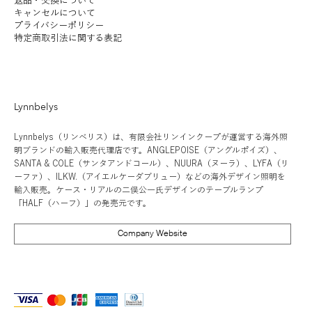
返品・交換について
LYFA | FUTE TABLE 180
ILKW. | SNOWMAN 25
LYFA | PAN TABLE 190
SANTA&COLE | Colour
ANGLEPOISE | ORIGINAL
ILKW. | SNOWMAN 25
ILKW. | SNOWMAN 8
LYFA | MOSAIK
SANTA&COLE | Colour
ILKW. | BELLY
ANGLEPOISE 
KOICHI FUTA
SANTA&COLE |
キャンセルについて
プライバシーポリシー
PORTABLE
CEILING/WALL
Scheme Ⅲ
1227 DESK - 90 YEARS
PENDANT
PORTABLE SILVER
SIDEBYSIDE II
Scheme Ⅵ
PENDANT
1227 GIANT 
STUDIO | HAL
Scheme Ⅴ
価格
￥190,000
特定商取引法に関する表記
LIMITED EDITION RAW
価格
価格
価格
価格
価格
価格
価格
価格
価格
価格
価格
￥54,000
￥46,000
￥102,000
￥56,000
￥8,600
￥152,000
￥102,000
￥56,000
￥98,000
￥48,000
￥102,000
消費税抜き
在庫なし
消費税抜き
消費税抜き
消費税抜き
消費税抜き
消費税抜き
消費税抜き
消費税抜き
消費税抜き
消費税抜き
消費税抜き
消費税抜き
Lynnbelys
Lynnbelys（リンベリス）は、有限会社リンインクープが運営する海外照
明ブランドの輸入販売代理店です。ANGLEPOISE（アングルポイズ）、
SANTA & COLE（サンタアンドコール）、NUURA（ヌーラ）、LYFA（リ
ーファ）、ILKW.（アイエルケーダブリュー）などの海外デザイン照明を
輸入販売。ケース・リアルの二俣公一氏デザインのテーブルランプ
「HALF（ハーフ）」の発売元です。
Company Website