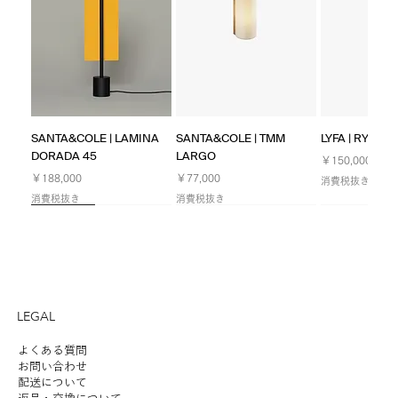
SANTA&COLE | LAMINA
SANTA&COLE | TMM
LYFA | RYFF W
DORADA 45
LARGO
価格
￥150,000
価格
価格
￥188,000
￥77,000
消費税抜き
消費税抜き
消費税抜き
NEW
NEW
NEW
Limited
NEW
NEW
NEW
LEGAL
よくある質問
お問い合わせ
配送について