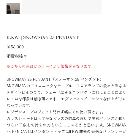
ILKW. | SNOWMAN 25 PENDANT
価
￥56,000
格
消費税抜き
※こちらの商品はカラーにより価格が異なります。
SNOWMAN 25 PENDANT（スノーマン 25 ペンダント）
SNOWMANのアイコニックなテーブル・フロアランプの段々と重なる
デザインはそのまま、シェード厚みをコンパクトに抑えることにより
レトロな印象は削ぎ落とされ、モダンでスタイリッシュな仕上がりに
なっています。
レジデンス・プロジェクト問わず幅広くお使い頂けます。
ガラスシェードはわずかなガラスの肉厚の違いで左右バランスが取り
づらい印象をお持ちの方もいらっしゃるかと思います。SNOWMAN
25 PENDANTはペンダントトップにILKW.開発の秀逸なバランサーが