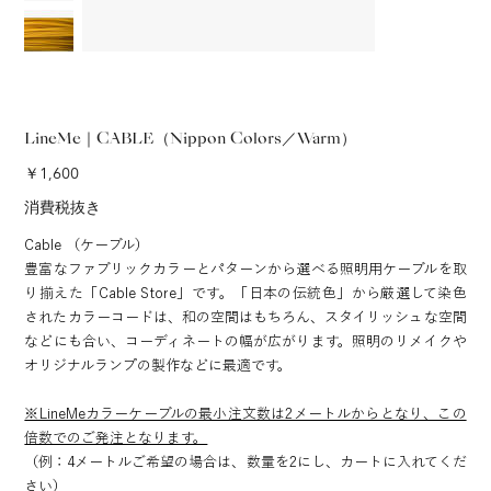
LineMe｜CABLE（Nippon Colors／Warm）
価
￥1,600
格
消費税抜き
Cable （ケーブル）
豊富なファブリックカラーとパターンから選べる照明用ケーブルを取
り揃えた「Cable Store」です。「日本の伝統色」から厳選して染色
されたカラーコードは、和の空間はもちろん、スタイリッシュな空間
などにも合い、コーディネートの幅が広がります。照明のリメイクや
オリジナルランプの製作などに最適です。
※LineMeカラーケーブルの最小注文数は2メートルからとなり、この
倍数でのご発注となります。
（例：4メートルご希望の場合は、数量を2にし、カートに入れてくだ
さい）