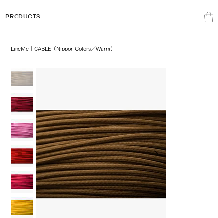
PRODUCTS
LineMe｜CABLE（Nippon Colors／Warm）