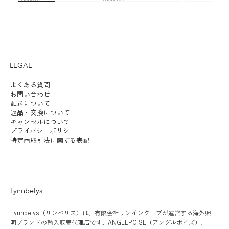
NEW
NEW
NEW
Limited
NEW
NEW
NEW
LEGAL
よくある質問
お問い合わせ
配送について
返品・交換について
LYFA | FUTE TABLE 180
ILKW. | SNOWMAN 25
LYFA | PAN TABLE 190
SANTA&COLE | Colour
ANGLEPOISE | ORIGINAL
ILKW. | SNOWMAN 25
ILKW. | SNOWMAN 8
LYFA | MOSAIK
SANTA&COLE | Colour
ILKW. | BELLY
ANGLEPOISE 
KOICHI FUTA
SANTA&COLE |
キャンセルについて
プライバシーポリシー
PORTABLE
CEILING/WALL
Scheme Ⅲ
1227 DESK - 90 YEARS
PENDANT
PORTABLE SILVER
SIDEBYSIDE II
Scheme Ⅵ
PENDANT
1227 GIANT 
STUDIO | HAL
Scheme Ⅴ
価格
￥190,000
特定商取引法に関する表記
LIMITED EDITION RAW
価格
価格
価格
価格
価格
価格
価格
価格
価格
価格
価格
￥54,000
￥46,000
￥102,000
￥56,000
￥8,600
￥152,000
￥102,000
￥56,000
￥98,000
￥48,000
￥102,000
消費税抜き
在庫なし
消費税抜き
消費税抜き
消費税抜き
消費税抜き
消費税抜き
消費税抜き
消費税抜き
消費税抜き
消費税抜き
消費税抜き
消費税抜き
Lynnbelys
Lynnbelys（リンベリス）は、有限会社リンインクープが運営する海外照
明ブランドの輸入販売代理店です。ANGLEPOISE（アングルポイズ）、