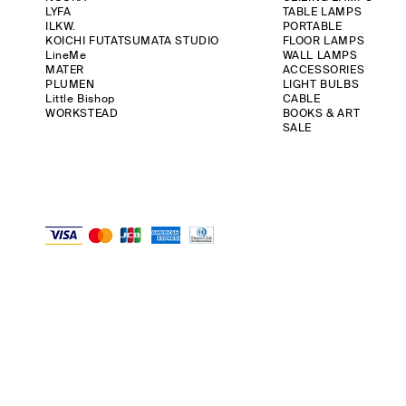
LYFA
TABLE LAMPS
ILKW.
PORTABLE
KOICHI FUTATSUMATA STUDIO
FLOOR LAMPS
LineMe
WALL LAMPS
MATER
ACCESSORIES
PLUMEN
LIGHT BULBS
Little Bishop
CABLE
WORKSTEAD
BOOKS & ART
SALE
クイックビュー
クイックビュー
クイックビュー
ク
ク
ILKW. | BELLY 30 PENDANT
LYFA | MOSAIK SIDEBYSIDE II
ANGLEPOISE | ORIGINAL 1227 DESK - 90
ILKW. | SNOWMA
KOICHI FUTATSU
YEARS LIMITED EDITION RAW
価格
価格
価格
価格
￥56,000
￥152,000
￥46,000
￥48,000
在庫なし
消費税抜き
消費税抜き
消費税抜き
消費税抜き