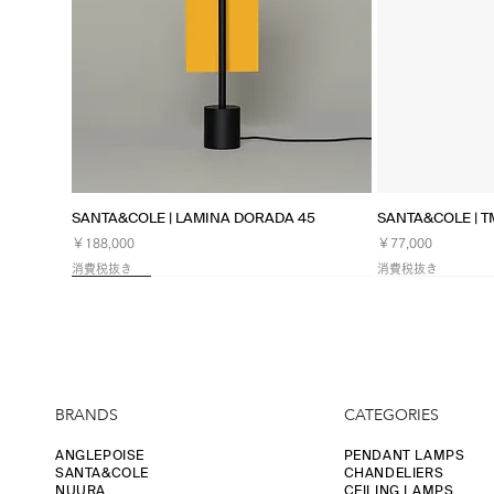
クイックビュー
ク
SANTA&COLE | LAMINA DORADA 45
SANTA&COLE | 
価格
価格
￥188,000
￥77,000
消費税抜き
消費税抜き
NEW
Limited
NEW
BRANDS
CATEGORIES
ANGLEPOISE
PENDANT LAMPS
SANTA&COLE
CHANDELIERS
NUURA
CEILING LAMPS