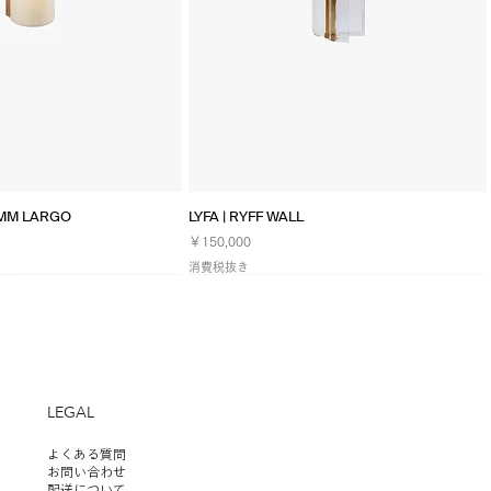
イックビュー
クイックビュー
TMM LARGO
LYFA | RYFF WALL
価格
￥150,000
消費税抜き
NEW
LEGAL
よくある質問
お問い合わせ
配送について