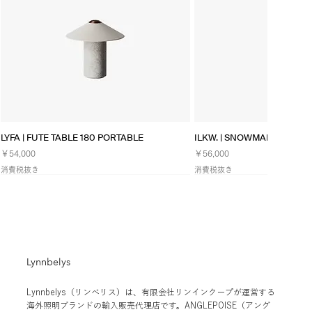
クイックビュー
クイックビ
LYFA | FUTE TABLE 180 PORTABLE
ILKW. | SNOWMAN 25 PEN
価格
価格
￥54,000
￥56,000
消費税抜き
消費税抜き
NEW
Lynnbelys
Lynnbelys（リンベリス）は、有限会社リンインクープが運営する
海外照明ブランドの輸入販売代理店です。ANGLEPOISE（アング