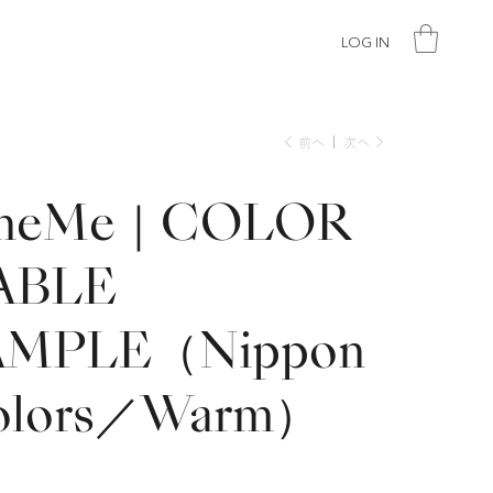
LOG IN
前へ
次へ
ineMe｜COLOR
ABLE
AMPLE（Nippon
olors／Warm）