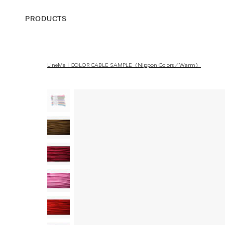
PRODUCTS
LineMe｜COLOR CABLE SAMPLE（Nippon Colors／Warm）