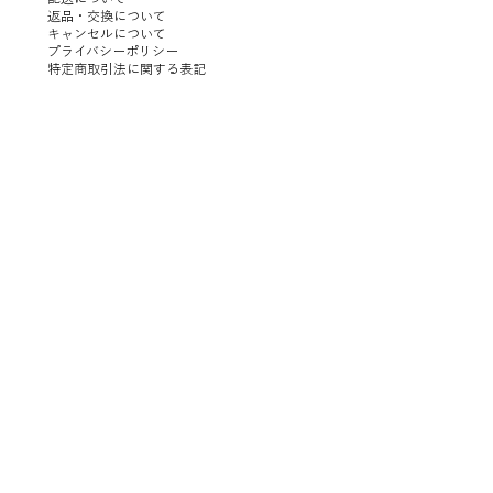
返品・交換について
キャンセルについて
プライバシーポリシー
特定商取引法に関する表記
イックビュー
イックビュー
クイックビュー
クイックビュー
N 25 CEILING/WALL
MATA STUDIO | HALF
ILKW. | SNOWMAN 8 PORTABLE SILVER
SANTA&COLE | Colour Scheme Ⅲ
価格
価格
￥8,600
￥102,000
消費税抜き
消費税抜き