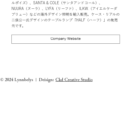
ルポイズ）、SANTA & COLE（サンタアンドコール）、
NUURA（ヌーラ）、LYFA（リーファ）、ILKW.（アイエルケーダ
ブリュー）などの海外デザイン照明を輸入販売。ケース・リアルの
二俣公一氏デザインのテーブルランプ「HALF（ハーフ）」の発売
元です。
Company Website
クイックビュー
クイックビュー
クイックビ
クイックビ
ANGLEPOISE | ORIGINAL 1227 GIANT
SANTA&COLE | Colour Scheme Ⅵ
LYFA | PAN TABLE 190
SANTA&COLE | Colour Sch
PENDANT
価格
価格
価格
￥102,000
￥190,000
￥102,000
価格
￥98,000
消費税抜き
消費税抜き
消費税抜き
消費税抜き
© 2024 Lynnbelys
Deisign:
Ckd Creative Studio
|