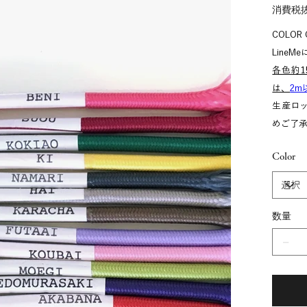
消費税
COLOR
Line
各色約1
は、
2m
生産ロ
めご了
Color
数量