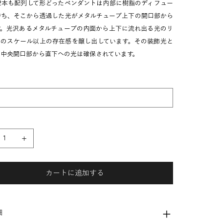
2本も配列して形どったペンダントは内部に樹脂のディフュー
持ち、そこから透過した光がメタルチューブ上下の開口部から
す。光沢あるメタルチューブの内面から上下に流れ出る光のリ
このスケール以上の存在感を醸し出しています。その装飾光と
、中央開口部から直下への光は確保されています。
カートに追加する
細