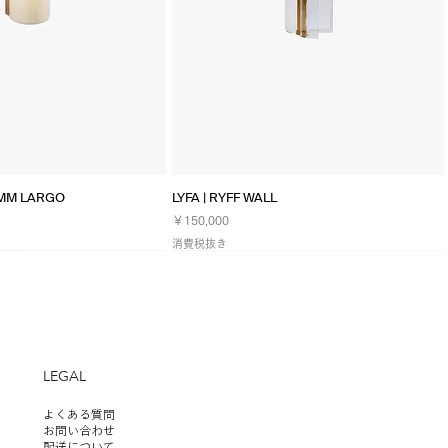
イックビュー
クイックビュー
TMM LARGO
LYFA | RYFF WALL
価格
￥150,000
消費税抜き
NEW
LEGAL
よくある質問
お問い合わせ
配送について