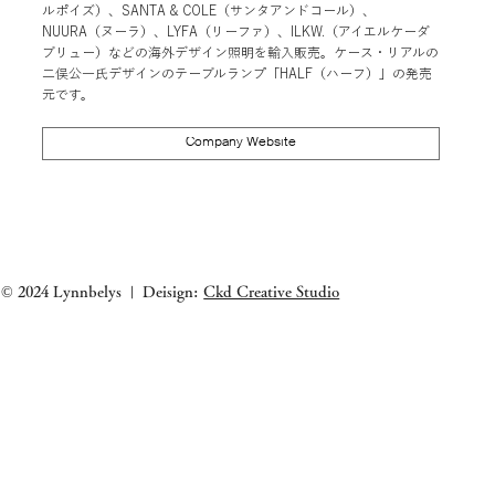
ルポイズ）、SANTA & COLE（サンタアンドコール）、
NUURA（ヌーラ）、LYFA（リーファ）、ILKW.（アイエルケーダ
ブリュー）などの海外デザイン照明を輸入販売。ケース・リアルの
二俣公一氏デザインのテーブルランプ「HALF（ハーフ）」の発売
元です。
Company Website
クイックビュー
クイックビュー
クイックビ
クイックビ
ANGLEPOISE | ORIGINAL 1227 GIANT
SANTA&COLE | Colour Scheme Ⅵ
LYFA | PAN TABLE 190
SANTA&COLE | Colour Sch
PENDANT
価格
価格
価格
￥102,000
￥190,000
￥102,000
価格
￥98,000
消費税抜き
消費税抜き
消費税抜き
消費税抜き
© 2024 Lynnbelys
Deisign:
Ckd Creative Studio
|