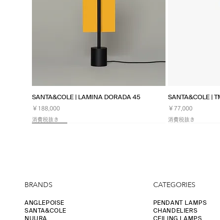
クイックビュー
ク
SANTA&COLE | LAMINA DORADA 45
SANTA&COLE | 
価格
価格
￥188,000
￥77,000
消費税抜き
消費税抜き
NEW
Limited
NEW
BRANDS
CATEGORIES
ANGLEPOISE
PENDANT LAMPS
SANTA&COLE
CHANDELIERS
NUURA
CEILING LAMPS