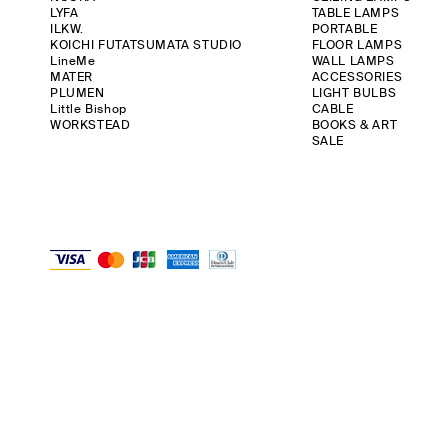
LYFA
TABLE LAMPS
ILKW.
PORTABLE
KOICHI FUTATSUMATA STUDIO
FLOOR LAMPS
LineMe
WALL LAMPS
MATER
ACCESSORIES
PLUMEN
LIGHT BULBS
Little Bishop
CABLE
WORKSTEAD
BOOKS & ART
SALE
クイックビュー
クイックビュー
クイックビュー
ク
ク
ILKW. | BELLY 30 PENDANT
LYFA | MOSAIK SIDEBYSIDE II
ANGLEPOISE | ORIGINAL 1227 DESK - 90
ILKW. | SNOWMA
KOICHI FUTATSU
YEARS LIMITED EDITION RAW
価格
価格
価格
価格
￥56,000
￥152,000
￥46,000
￥48,000
在庫なし
消費税抜き
消費税抜き
消費税抜き
消費税抜き