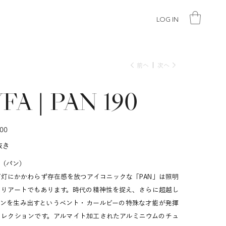
LOG IN
前へ
次へ
FA | PAN 190
00
抜き
90（パン）
灯にかかわらず存在感を放つアイコニックな「PAN」は照明
ありアートでもあります。時代の精神性を捉え、さらに超越し
インを生み出すというベント・カールビーの特殊な才能が発揮
コレクションです。アルマイト加工されたアルミニウムのチュ