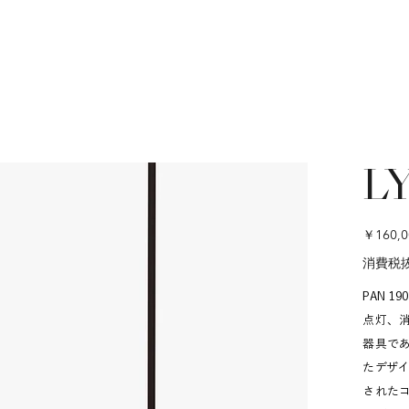
LY
価
￥160,0
格
消費税
PAN 1
点灯、消
器具で
たデザ
された