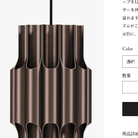
ーブを1
ザーを
溢れま
ズムが
は別に
Color
数量
商品詳