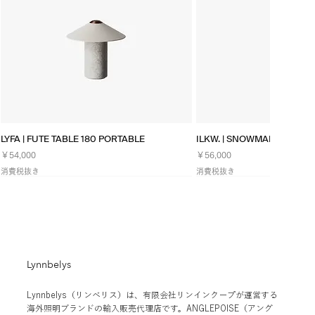
クイックビュー
クイックビ
LYFA | FUTE TABLE 180 PORTABLE
ILKW. | SNOWMAN 25 PEN
価格
価格
￥54,000
￥56,000
消費税抜き
消費税抜き
NEW
Lynnbelys
Lynnbelys（リンベリス）は、有限会社リンインクープが運営する
海外照明ブランドの輸入販売代理店です。ANGLEPOISE（アング