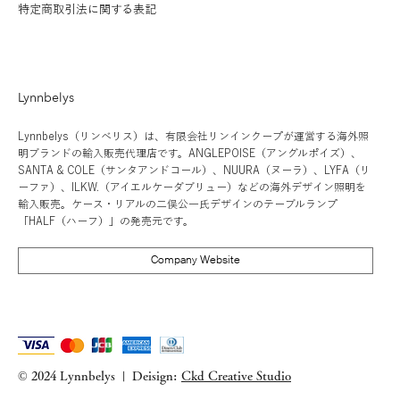
特定商取引法に関する表記
LIMITED EDITION RAW
価格
価格
価格
価格
価格
価格
価格
価格
価格
価格
価格
￥54,000
￥46,000
￥102,000
￥56,000
￥8,600
￥152,000
￥102,000
￥56,000
￥98,000
￥48,000
￥102,000
消費税抜き
在庫なし
消費税抜き
消費税抜き
消費税抜き
消費税抜き
消費税抜き
消費税抜き
消費税抜き
消費税抜き
消費税抜き
消費税抜き
消費税抜き
Lynnbelys
Lynnbelys（リンベリス）は、有限会社リンインクープが運営する海外照
明ブランドの輸入販売代理店です。ANGLEPOISE（アングルポイズ）、
SANTA & COLE（サンタアンドコール）、NUURA（ヌーラ）、LYFA（リ
ーファ）、ILKW.（アイエルケーダブリュー）などの海外デザイン照明を
輸入販売。ケース・リアルの二俣公一氏デザインのテーブルランプ
「HALF（ハーフ）」の発売元です。
Company Website
© 2024 Lynnbelys
Deisign:
Ckd Creative Studio
|