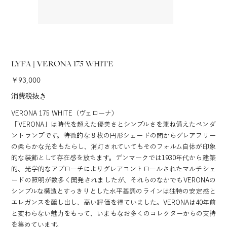
LYFA | VERONA 175 WHITE
価
￥93,000
格
消費税抜き
VERONA 175 WHITE（ヴェローナ）
「VERONA」は時代を超えた優美さとシンプルさを兼ね備えたペンダ
ントランプです。特徴的な８枚の円形シェードの間からグレアフリー
の柔らかな光をもたらし、消灯されていてもそのフォルム自体が印象
的な装飾として存在感を放ちます。デンマークでは1930年代から建築
的、光学的なアプローチによりグレアコントロールされたマルチシェ
ードの照明が数多く開発されましたが、それらのなかでもVERONAの
シンプルな構造とすっきりとした水平基調のラインは独特の安定感と
エレガンスを醸し出し、高い評価を得ていました。VERONAは40年前
と変わらない魅力をもって、いまもなお多くのコレクターからの支持
を集めています。