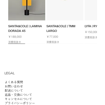
SANTA&COLE | LAMINA
SANTA&COLE | TMM
LYFA | RYFF W
DORADA 45
LARGO
価格
￥150,000
価格
価格
￥188,000
￥77,000
消費税抜き
消費税抜き
消費税抜き
NEW
NEW
NEW
Limited
NEW
NEW
NEW
LEGAL
よくある質問
お問い合わせ
配送について
返品・交換について
LYFA | FUTE TABLE 180
ILKW. | SNOWMAN 25
LYFA | PAN TABLE 190
SANTA&COLE | Colour
ANGLEPOISE | ORIGINAL
ILKW. | SNOWMAN 25
ILKW. | SNOWMAN 8
LYFA | MOSAIK
SANTA&COLE | Colour
ILKW. | BELLY
ANGLEPOISE 
KOICHI FUTA
SANTA&COLE |
キャンセルについて
プライバシーポリシー
PORTABLE
CEILING/WALL
Scheme Ⅲ
1227 DESK - 90 YEARS
PENDANT
PORTABLE SILVER
SIDEBYSIDE II
Scheme Ⅵ
PENDANT
1227 GIANT 
STUDIO | HAL
Scheme Ⅴ
価格
￥190,000